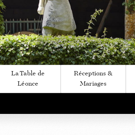
e Léonce
ogne Spirituelle
ir du Bénaton
La Table de
Réceptions &
Léonce
Mariages