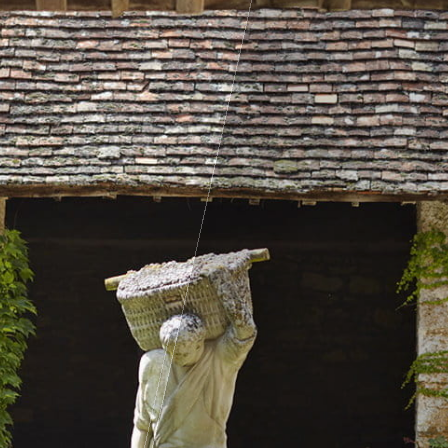
Européennes du
Maria
e 2026
Récep
dée 2026
événe
e
 Sensorielle Cœur