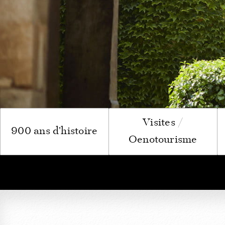
de Climats
La Table d
Pass Bourg
Le Compto
Visites /
900 ans d'histoire
Oenotourisme