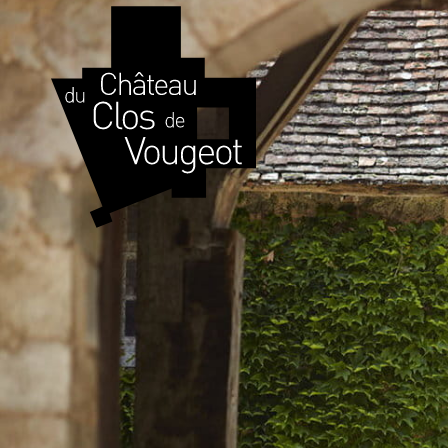
Journées 
Patrimoin
Visite Gui
Visite Libr
Expérience