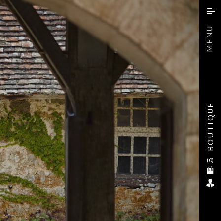
MENU
BOUTIQUE
ges
tions, cocktails &
ments professionnels
(
0
)