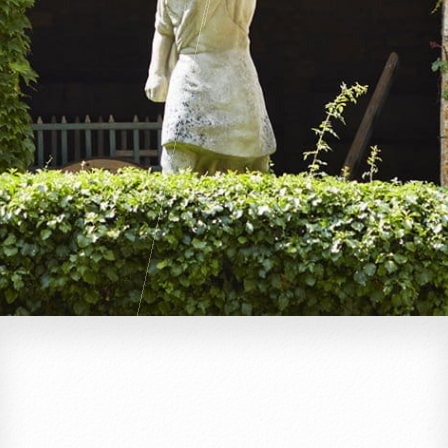
Pass Bourgogne Spirituelle
Le Comptoir du Bénaton
Mariages
Réceptions, cocktails & événements
professionnels