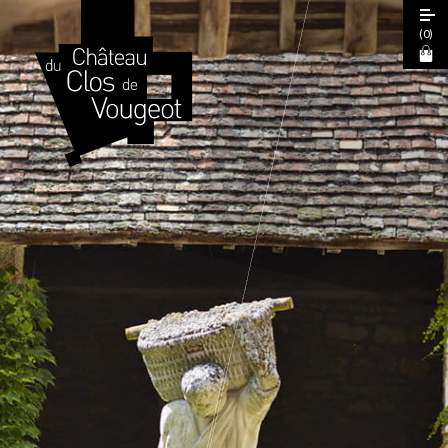
(
0
)
Journées Européennes du Patrimoine
2026
Visite Guidée 2026
Visite Libre
Expérience Sensorielle Cœur de Climats
La Table de Léonce