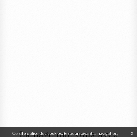
La page que vous avez
Ce site utilise des cookies. En poursuivant la navigation,
x