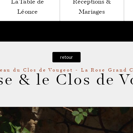
La Table de
Réceptions &
Léonce
Mariages
retour
eau du Clos de Vougeot - La Rose Grand 
se & le Clos de V