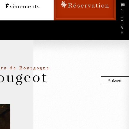
Réservation
Évènements
NEWSLETTER
Cru de Bourgogne
ougeot
Suivant