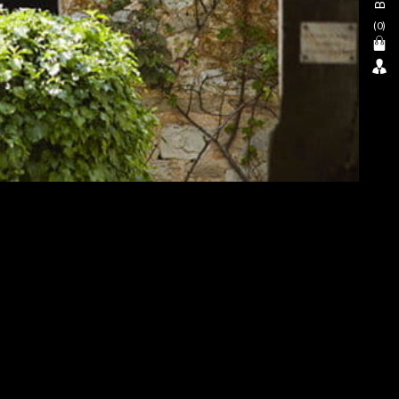
(
0
)