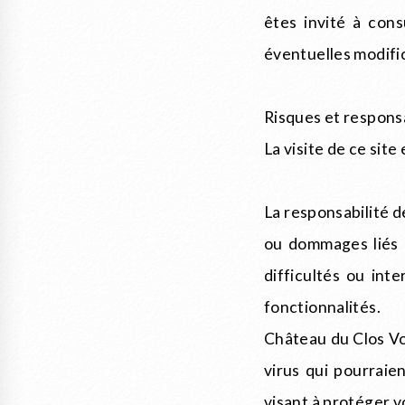
êtes invité à con
éventuelles modifi
Risques et responsa
La visite de ce sit
La responsabilité 
ou dommages liés à
difficultés ou int
fonctionnalités.
Château du Clos Vo
virus qui pourraie
visant à protéger 