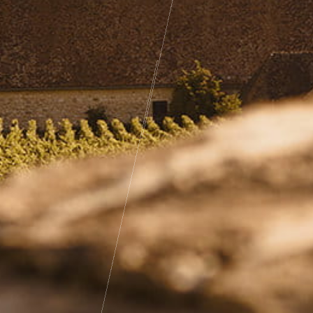
Pass Bourgogne Spirituelle
Le Comptoir du Bénaton
Mariages
Réceptions, cocktails & événements
professionnels