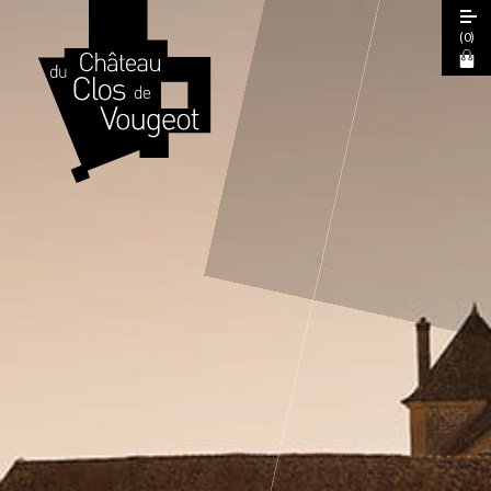
(
0
)
Journées Européennes du Patrimoine
2026
Visite Guidée 2026
Visite Libre
Expérience Sensorielle Cœur de Climats
La Table de Léonce