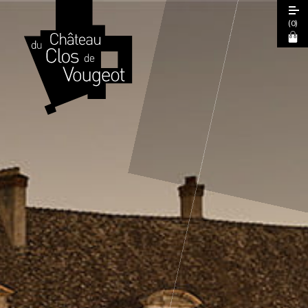
(
0
)
Journées Européennes du Patrimoine
2026
Visite Guidée 2026
Visite Libre
Expérience Sensorielle Cœur de Climats
La Table de Léonce