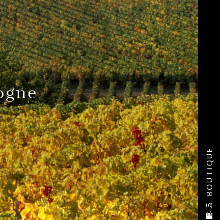
ogne
BOUTIQUE
(
0
)