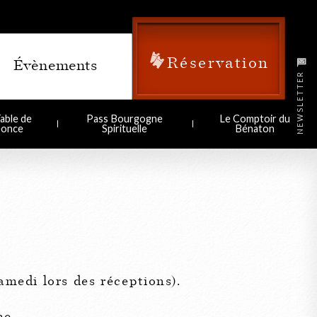
Réservation
Évènements
NEWSLETTER
able de
Pass Bourgogne
Le Comptoir du
éonce
Spirituelle
Bénaton
medi lors des réceptions).