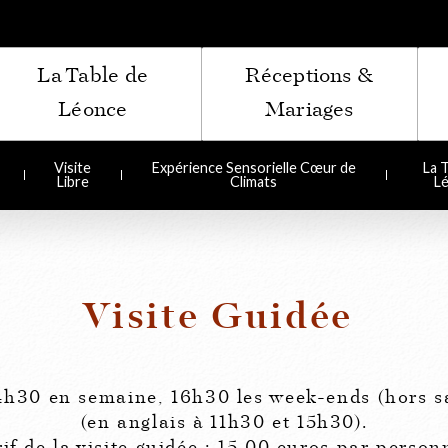
La Table de
Réceptions &
Léonce
Mariages
Visite
Expérience Sensorielle Cœur de
La T
Libre
Climats
L
Visite Guidée
14h30 en semaine, 16h30 les week-ends (hors sa
(en anglais à 11h30 et 15h30).