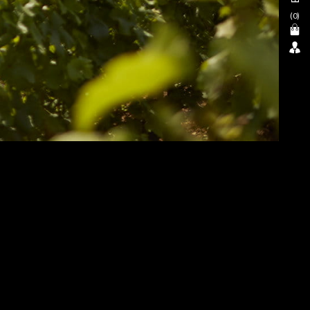
(
0
)