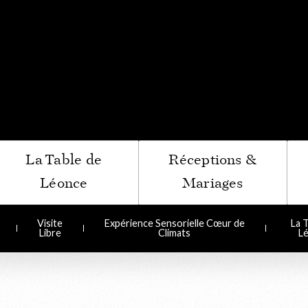
ir du Bénaton
La Table de
Réceptions &
Léonce
Mariages
Visite
Expérience Sensorielle Cœur de
La T
Libre
Climats
L